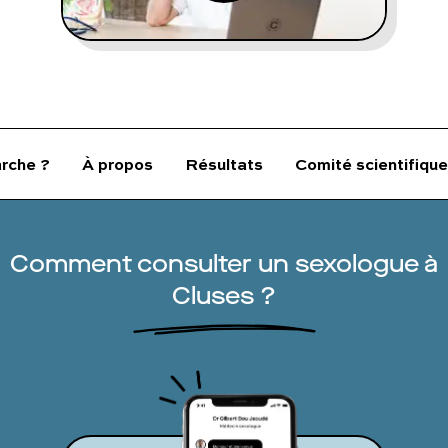
FAQ complète
01 86 65 17 33
contact@charles.co
rche ?
À propos
Résultats
Comité scientifique
Comment consulter un sexologue à
Cluses ?