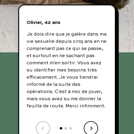
Olivier, 42 ans
Rich
Je dois dire que je galère dans ma
J'ai 
vie sexuelle depuis cinq ans en ne
vous
comprenant pas ce qui se passe,
Je tr
et surtout en ne sachant pas
site
comment m'en sortir. Vous avez
moye
su identifier mes besoins très
sans
efficacement. Je vous tiendrai
merc
informé de la suite des
opérations. C'est à moi de jouer,
mais vous avez su me donner la
feuille de route. Merci infiniment.