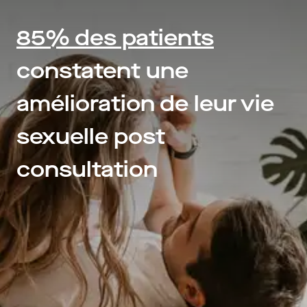
85% des patients
constatent une
amélioration de leur vie
sexuelle post
consultation