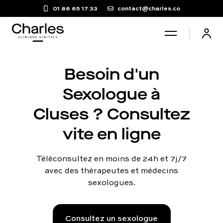
01 86 65 17 33
contact@charles.co
Santé sexuelle
Besoin d'un
Sexologue à
Poids
Cluses ? Consultez
vite en ligne
Troubles du sommeil
Téléconsultez en moins de 24h et 7j/7
Fertilité masculine
avec des thérapeutes et médecins
sexologues.
Chute de cheveux
Consultez un sexologue