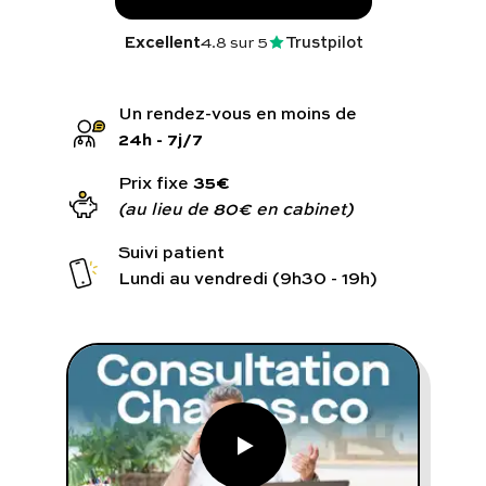
Programmes digitaux
Excellent
4.8
sur 5
Trustpilot
Comment ça marche ?
Notre approche médicale
24h - 7j/7
Blog
35€
Prix fixe
(au lieu de 80€ en cabinet)
Suivi patient
Lundi au vendredi (9h30 - 19h)
Prenez soin de vous :
Consultez un médecin
Vous avez des questions :