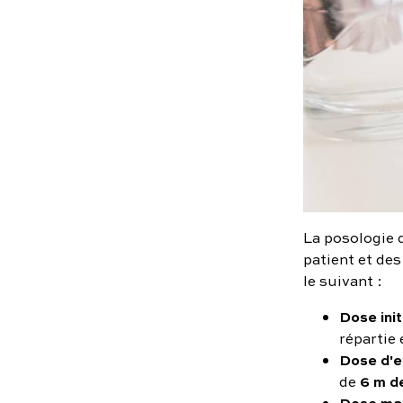
La posologie 
patient et de
le suivant :
Dose init
répartie 
Dose d'e
6 m d
de
Dose ma