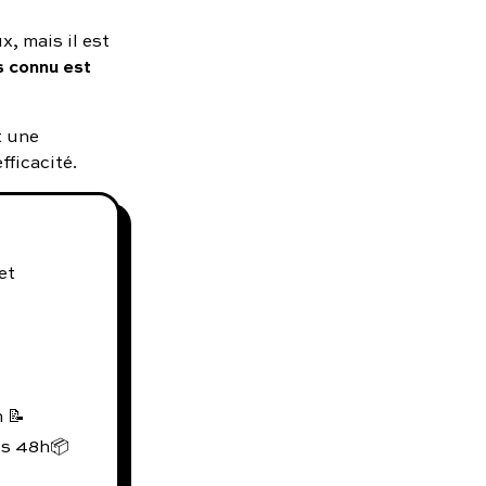
, mais il est
s connu est
t une
ficacité.
et
 📝
us 48h📦