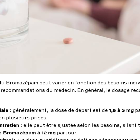
du Bromazépam peut varier en fonction des besoins indi
s recommandations du médecin. En général, le dosage r
iale
1,5 à 3 mg
: généralement, la dose de départ est de
pa
en plusieurs prises.
ntretien
: elle peut être ajustée selon les besoins, allan
e Bromazépam à 12 mg
par jour.
ximale
18 mg