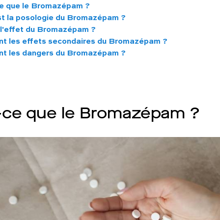
e que le Bromazépam ?
st la posologie du Bromazépam ?
 l'effet du Bromazépam ?
nt les effets secondaires du Bromazépam ?
nt les dangers du Bromazépam ?
-ce que le Bromazépam ?