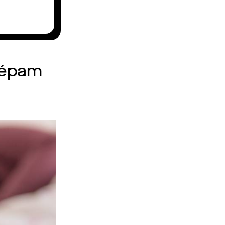
zépam