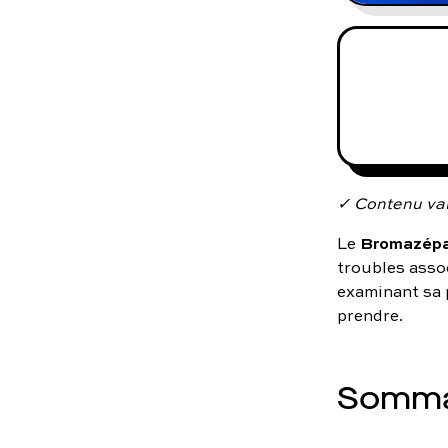
✓ Contenu val
Bromazép
Le
troubles asso
examinant sa p
prendre.
Somma