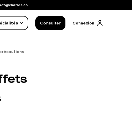
act@charles.co
écialités
Consulter
Connexion
 précautions
ffets
s
FAQ complète
01 86 65 17 33