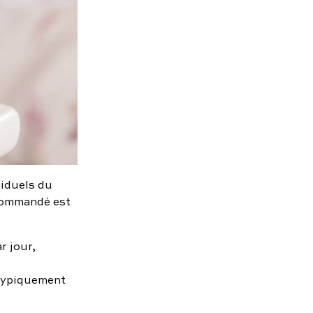
viduels du
ecommandé est
r jour,
t typiquement