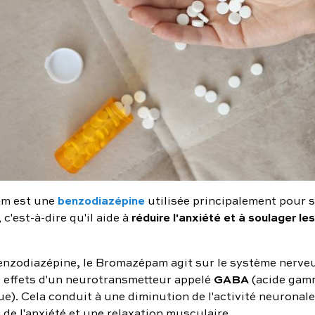
benzodiazépine
m est une
utilisée principalement pour 
réduire l'anxiété et à soulager 
 c'est-à-dire qu'il aide à
enzodiazépine, le Bromazépam agit sur le système nerveu
GABA
s effets d'un neurotransmetteur appelé
(acide gam
e). Cela conduit à une diminution de l'activité neuronale
de l'anxiété et une relaxation musculaire.