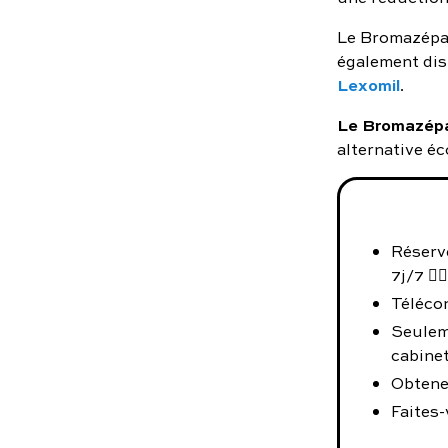
Le Bromazépam
également dis
Lexomil
.
Le Bromazépa
alternative é
Réserve
7j/7 👨‍⚕️
Téléco
Seulem
cabinet
Obtene
Faites-