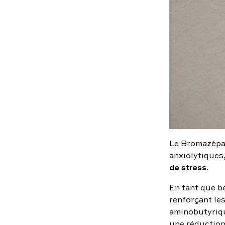
Le Bromazépa
anxiolytiques,
de stress
.
En tant que b
renforçant le
aminobutyriqu
une réduction 