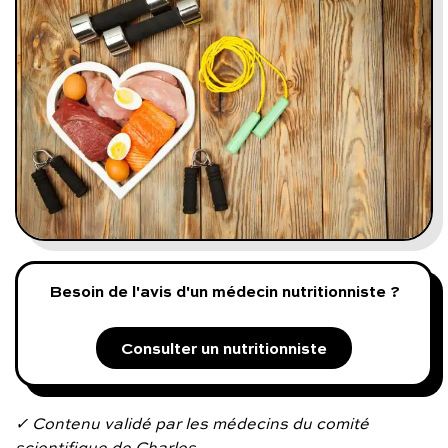
Programmes digitaux
Comment ça marche ?
Notre approche médicale
Blog
Prenez soin de vous :
Besoin de l'avis d'un médecin nutritionniste ?
Consultez un médecin
Consulter un nutritionniste
Vous avez des questions :
✓ Contenu validé par les médecins du comité
scientifique de Charles.