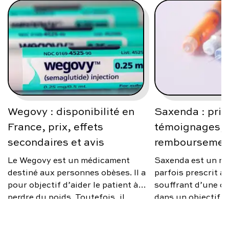
Wegovy : disponibilité en
Saxenda : prix
France, prix, effets
témoignages, a
secondaires et avis
remboursemen
Le Wegovy est un médicament
Saxenda est un m
destiné aux personnes obèses. Il a
parfois prescrit 
pour objectif d’aider le patient à
souffrant d’une ob
perdre du poids. Toutefois, il
dans un objectif d
n’est prescrit que sous certaines
poids. Toutefois, i
conditions. Quel est le prix de
d’un remède miracl