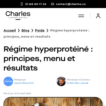
01 86 65 17 33
contact@charles.co
Accueil
Blog
Poids
Régime hyperprotéiné :
Santé sexuelle
principes, menu et résultats
Régime hyperprotéiné :
Poids
principes, menu et
Troubles du sommeil
résultats
Fertilité masculine
Rédigé par
Révisé par le Docteur
Jessica Bouchikhi
Gilbert Bou Jaoudé
Chute de cheveux
Mis à jour le
07 août 2025