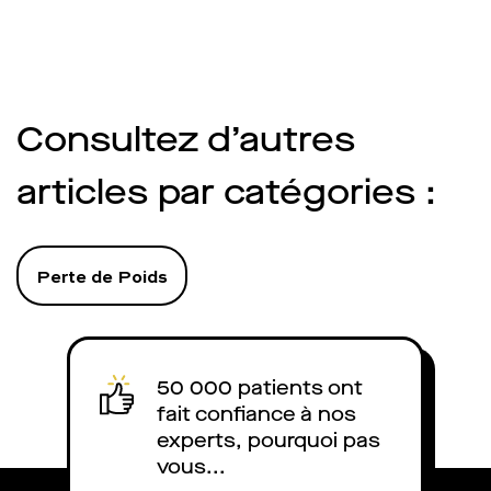
ses effets secondaires ? Qu’en
changements d’ha
disent les médecins ? On vous
être opérés en par
explique.
optimiser l’efficac
traitement. Quels 
de Saxenda ? Quel 
Consultez d’autres
médecins ? Quel es
est-il remboursé 
articles par catégories :
explique.
Perte de Poids
50 000 patients ont
fait confiance à nos
experts, pourquoi pas
vous...