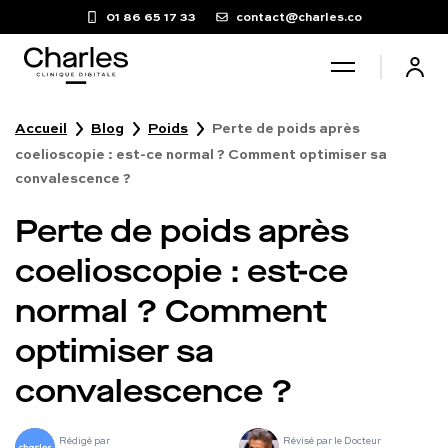
01 86 65 17 33
contact@charles.co
Accueil
Blog
Poids
Perte de poids après
Santé sexuelle
coelioscopie : est-ce normal ? Comment optimiser sa
convalescence ?
Poids
Perte de poids après
coelioscopie : est-ce
Troubles du sommeil
normal ? Comment
Fertilité masculine
optimiser sa
convalescence ?
Chute de cheveux
Rédigé par
Révisé par le Docteur