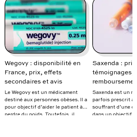
Wegovy : disponibilité en
Saxenda : prix
France, prix, effets
témoignages, a
secondaires et avis
remboursemen
Le Wegovy est un médicament
Saxenda est un m
destiné aux personnes obèses. Il a
parfois prescrit 
pour objectif d’aider le patient à
souffrant d’une ob
perdre du poids. Toutefois, il
dans un objectif d
n’est prescrit que sous certaines
poids. Toutefois, i
conditions. Quel est le prix de
d’un remède miracl
Wegovy en France ? Quels sont
médical rapproché