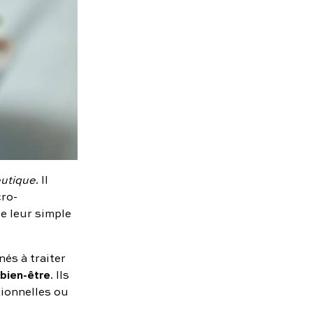
utique
. Il
cro-
e leur simple
és à traiter
 bien-être
. Ils
ionnelles ou