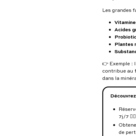
Les grandes f
Vitamine
Acides g
Probioti
Plantes 
Substanc
👉 Exemple : 
contribue au 
dans la minér
Découvrez 
Réserve
7j/7 👨‍⚕️
Obtene
de pert