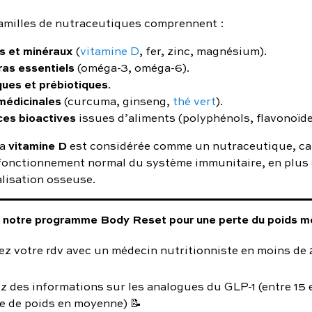
amilles de nutraceutiques comprennent :
s et minéraux
(
vitamine D
, fer, zinc, magnésium).
ras essentiels
(oméga-3, oméga-6).
ques et prébiotiques
.
médicinales
(curcuma, ginseng,
thé vert
).
es bioactives
issues d’aliments (polyphénols, flavonoïde
vitamine D
la
est considérée comme un nutraceutique, car
fonctionnement normal du système immunitaire, en plus 
alisation osseuse.
notre programme Body Reset pour une perte du poids mé
z votre rdv avec un médecin nutritionniste en moins de 
z des informations sur les analogues du GLP-1 (entre 15
e de poids en moyenne) 📝