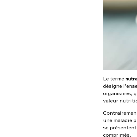
nutr
Le terme
désigne l’ens
organismes, q
valeur nutriti
Contrairement
une maladie p
se présentent
comprimés.