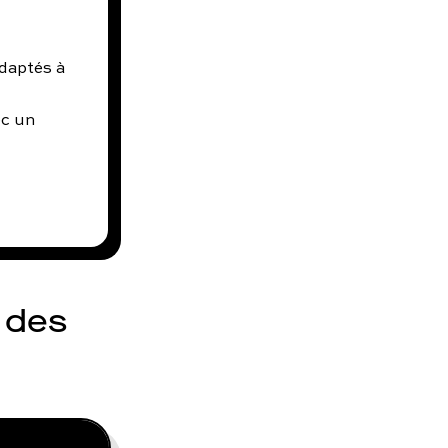
daptés à
ec un
s des