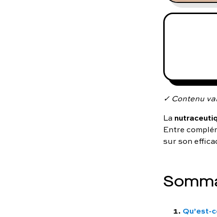
✓ Contenu val
nutraceuti
La
Entre complém
sur son effica
Somma
Qu’est-c