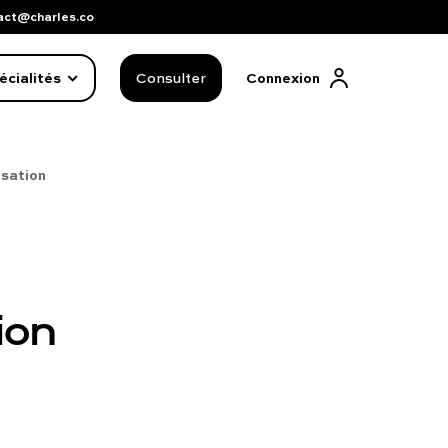
act@charles.co
écialités
Consulter
Connexion
isation
tion
FAQ complète
01 86 65 17 33