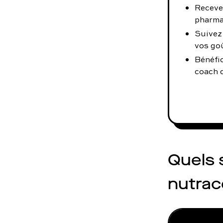
Receve
pharma
Suivez
vos go
Bénéfi
coach d
Quels 
nutrac