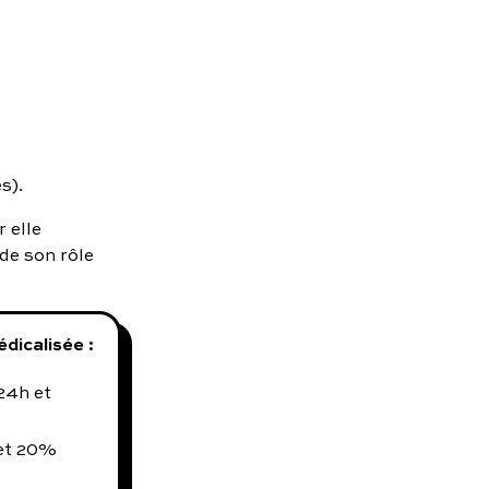
s).
 elle
de son rôle
dicalisée :
24h et
 et 20%