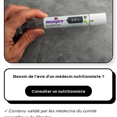
Programmes digitaux
Comment ça marche ?
Notre approche médicale
Blog
Prenez soin de vous :
Besoin de l'avis d'un médecin nutritionniste ?
Consultez un médecin
Consulter un nutritionniste
Vous avez des questions :
✓ Contenu validé par les médecins du comité
scientifique de Charles.