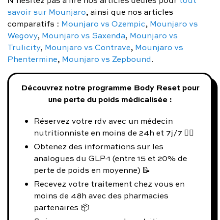
N’hésitez pas à lire nos articles dédiés pour
tout
savoir sur Mounjaro
, ainsi que nos articles
comparatifs :
Mounjaro vs Ozempic
,
Mounjaro vs
Wegovy
,
Mounjaro vs Saxenda
,
Mounjaro vs
Trulicity
,
Mounjaro vs Contrave
,
Mounjaro vs
Phentermine
,
Mounjaro vs Zepbound
.
Découvrez notre programme Body Reset pour
une perte du poids médicalisée :
Réservez votre rdv avec un médecin
nutritionniste en moins de 24h et 7j/7 👨‍⚕️
Obtenez des informations sur les
analogues du GLP-1 (entre 15 et 20% de
perte de poids en moyenne) 📝
Recevez votre traitement chez vous en
moins de 48h avec des pharmacies
partenaires 📦