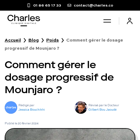
01 86 65 17 33
contact@charles.co
Accueil
Blog
Poids
Comment gérer le dosage
Santé sexuelle
progressif de Mounjaro ?
Comment gérer le
Poids
dosage progressif de
Troubles du sommeil
Mounjaro ?
Fertilité masculine
Rédigé par
Révisé par le Docteur
Jessica Bouchikhi
Gilbert Bou Jaoudé
Chute de cheveux
Publié le
20 février 2024