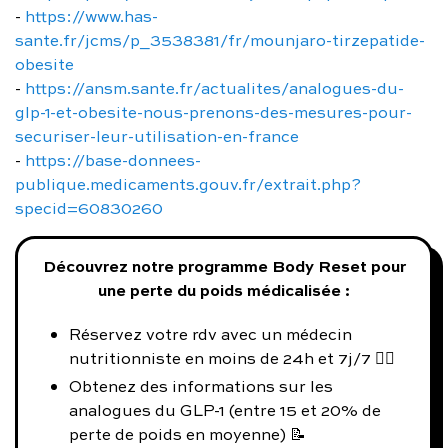
-
https://www.has-
sante.fr/jcms/p_3538381/fr/mounjaro-tirzepatide-
obesite
-
https://ansm.sante.fr/actualites/analogues-du-
glp-1-et-obesite-nous-prenons-des-mesures-pour-
securiser-leur-utilisation-en-france
-
https://base-donnees-
publique.medicaments.gouv.fr/extrait.php?
specid=60830260
Découvrez notre programme Body Reset pour
une perte du poids médicalisée :
Réservez votre rdv avec un médecin
nutritionniste en moins de 24h et 7j/7 👨‍⚕️
Obtenez des informations sur les
analogues du GLP-1 (entre 15 et 20% de
perte de poids en moyenne) 📝