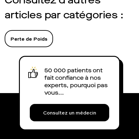
Consultez d’autres
médecins ? Quel es
est-il remboursé 
articles par catégories :
explique.
Perte de Poids
50 000 patients ont
fait confiance à nos
experts, pourquoi pas
vous...
Consultez un médecin