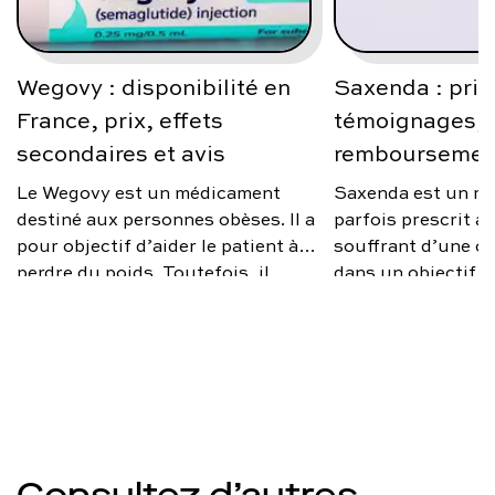
Wegovy : disponibilité en
Saxenda : prix
France, prix, effets
témoignages, a
secondaires et avis
remboursemen
Le Wegovy est un médicament
Saxenda est un m
destiné aux personnes obèses. Il a
parfois prescrit 
pour objectif d’aider le patient à
souffrant d’une ob
perdre du poids. Toutefois, il
dans un objectif d
n’est prescrit que sous certaines
poids. Toutefois, i
conditions. Quel est le prix de
d’un remède miracl
Wegovy en France ? Quels sont
médical rapproché
ses effets secondaires ? Qu’en
changements d’ha
disent les médecins ? On vous
être opérés en par
explique.
optimiser l’efficac
traitement. Quels 
de Saxenda ? Quel 