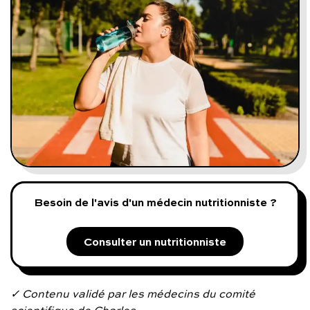
Programmes digitaux
Comment ça marche ?
Notre approche médicale
Blog
Prenez soin de vous :
Besoin de l'avis d'un médecin nutritionniste ?
Consultez un médecin
Consulter un nutritionniste
Vous avez des questions :
✓ Contenu validé par les médecins du comité
scientifique de Charles.