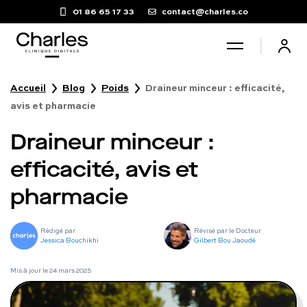
01 86 65 17 33
contact@charles.co
Accueil
Blog
Poids
Draineur minceur : efficacité,
Santé sexuelle
avis et pharmacie
Draineur minceur :
Poids
efficacité, avis et
Troubles du sommeil
pharmacie
Fertilité masculine
Rédigé par
Révisé par le Docteur
Jessica Bouchikhi
Gilbert Bou Jaoudé
Chute de cheveux
Mis à jour le
24 mars 2025