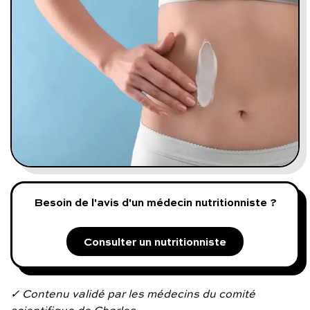
Programmes digitaux
Comment ça marche ?
Notre approche médicale
Blog
Prenez soin de vous :
Besoin de l'avis d'un médecin nutritionniste ?
Consultez un médecin
Consulter un nutritionniste
Vous avez des questions :
✓ Contenu validé par les médecins du comité
scientifique de Charles.