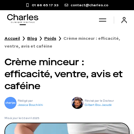
01 86 65 17 33
contact@charles.co
Accueil
Blog
Poids
Crème minceur : efficacité,
Santé sexuelle
ventre, avis et caféine
Crème minceur :
Poids
efficacité, ventre, avis et
Troubles du sommeil
caféine
Fertilité masculine
Rédigé par
Révisé par le Docteur
Jessica Bouchikhi
Gilbert Bou Jaoudé
Chute de cheveux
Mis à jour le
03 avril 2025