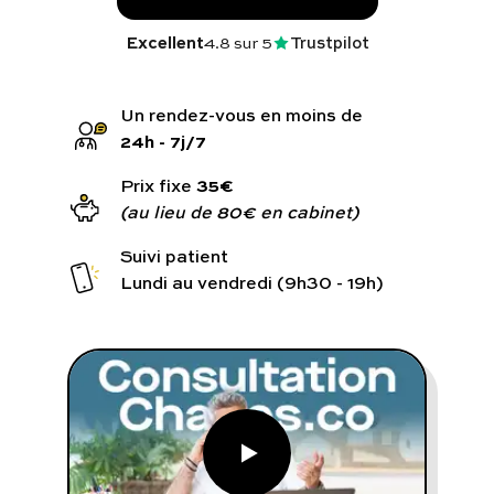
Programmes digitaux
Excellent
4.8
sur 5
Trustpilot
Comment ça marche ?
Notre approche médicale
24h - 7j/7
Blog
35€
Prix fixe
(au lieu de 80€ en cabinet)
Suivi patient
Lundi au vendredi (9h30 - 19h)
Prenez soin de vous :
Consultez un médecin
Vous avez des questions :