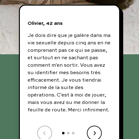
Olivier, 42 ans
Rich
Je dois dire que je galère dans ma
J'ai 
vie sexuelle depuis cinq ans en ne
vous
comprenant pas ce qui se passe,
Je tr
et surtout en ne sachant pas
site
comment m'en sortir. Vous avez
moye
su identifier mes besoins très
sans
efficacement. Je vous tiendrai
merc
informé de la suite des
opérations. C'est à moi de jouer,
mais vous avez su me donner la
feuille de route. Merci infiniment.