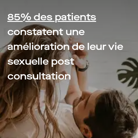
85% des patients
constatent une
amélioration de leur vie
sexuelle post
consultation