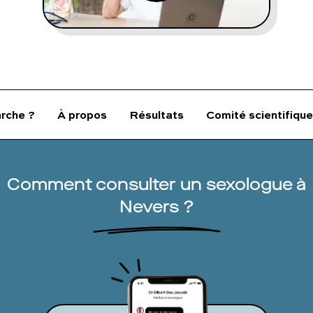
FAQ complète
01 86 65 17 33
contact@charles.co
rche ?
À propos
Résultats
Comité scientifique
Comment consulter un sexologue à
Nevers ?