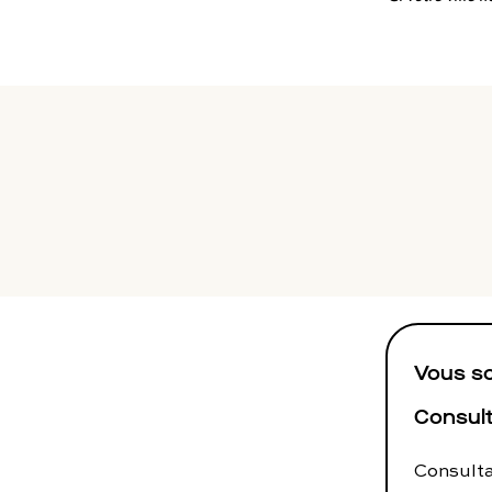
To
Programmes digitaux
Vous so
Consult
Consulta