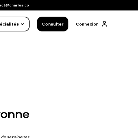
act@charles.co
écialités
Consulter
Connexion
ronne
FAQ complète
01 86 65 17 33
vé de sexologues