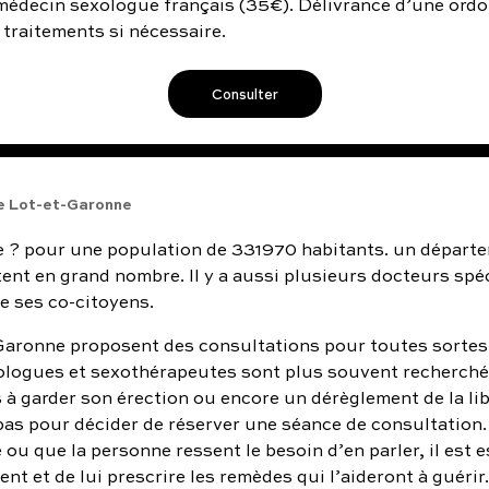
médecin sexologue français (
35
€). Délivrance d’une ord
traitements si nécessaire.
Consulter
e Lot-et-Garonne
 ? pour une population de 331970 habitants. un départem
tent en grand nombre. Il y a aussi plusieurs docteurs spé
e ses co-citoyens.
aronne proposent des consultations pour toutes sortes 
xologues et sexothérapeutes sont plus souvent recherché
s à garder son érection ou encore un dérèglement de la li
s pour décider de réserver une séance de consultation. 
u que la personne ressent le besoin d’en parler, il est e
ent et de lui prescrire les remèdes qui l’aideront à guéri