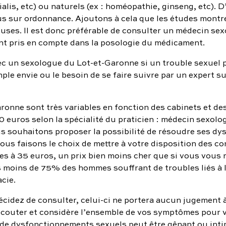
alis, etc) ou naturels (ex : homéopathie, ginseng, etc). D
 sur ordonnance. Ajoutons à cela que les études montr
uses. Il est donc préférable de consulter un médecin sex
ont pris en compte dans la posologie du médicament.
c un sexologue du Lot-et-Garonne si un trouble sexuel 
mple envie ou le besoin de se faire suivre par un expert 
onne sont très variables en fonction des cabinets et des 
0 euros selon la spécialité du praticien : médecin sexol
 souhaitons proposer la possibilité de résoudre ses dys
nous faisons le choix de mettre à votre disposition des c
ues à 35 euros, un prix bien moins cher que si vous vous
as moins de 75% des hommes souffrant de troubles liés à 
cie.
écidez de consulter, celui-ci ne portera aucun jugement à
 écouter et considère l’ensemble de vos symptômes pour v
 de dysfonctionnements sexuels peut être gênant ou intim