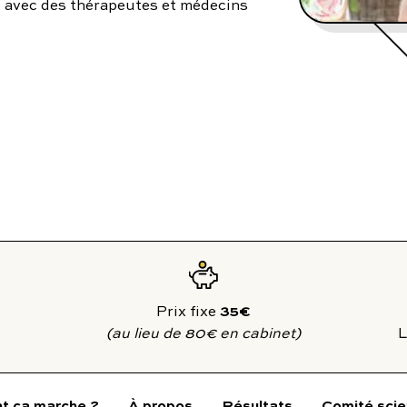
7 avec des thérapeutes et médecins
utes nos pathologies
sexuelles
35€
Prix fixe
(au lieu de 80€ en cabinet)
L
 ça marche ?
À propos
Résultats
Comité scie