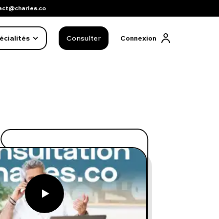
act@charles.co
écialités
Consulter
Connexion
FAQ complète
01 86 65 17 33