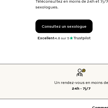
Téléconsultez en moins de 24h et 7j/
To
sexologues.
Programmes digitaux
Consultez un sexologue
Excellent
4.8
sur 5
Trustpilot
24h - 7j/7
Comment