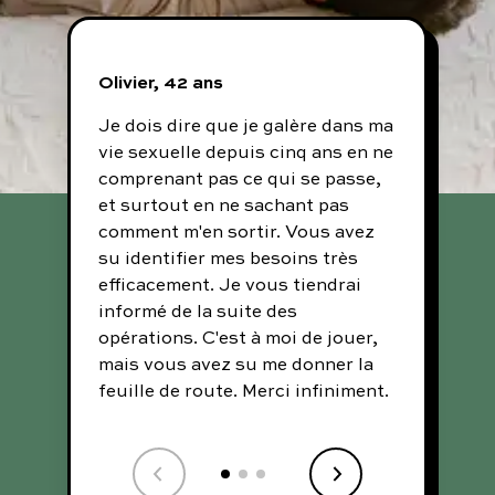
Olivier, 42 ans
Rich
Je dois dire que je galère dans ma
J'ai 
vie sexuelle depuis cinq ans en ne
vous
comprenant pas ce qui se passe,
Je tr
et surtout en ne sachant pas
site
comment m'en sortir. Vous avez
moye
su identifier mes besoins très
sans
efficacement. Je vous tiendrai
merc
informé de la suite des
opérations. C'est à moi de jouer,
mais vous avez su me donner la
feuille de route. Merci infiniment.