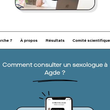
FAQ complète
01 86 65 17 33
contact@charles.co
rche ?
À propos
Résultats
Comité scientifique
Comment consulter un sexologue à
Agde ?