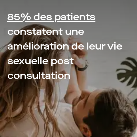
85% des patients
constatent une
amélioration de leur vie
sexuelle post
consultation