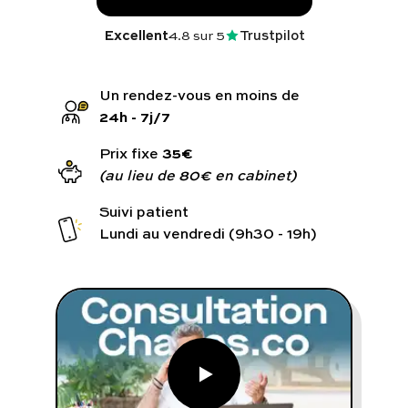
Programmes digitaux
Excellent
4.8
sur 5
Trustpilot
Comment ça marche ?
Notre approche médicale
24h - 7j/7
Blog
35€
Prix fixe
(au lieu de 80€ en cabinet)
Suivi patient
Lundi au vendredi (9h30 - 19h)
Prenez soin de vous :
Consultez un médecin
Vous avez des questions :