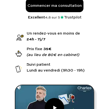
Programmes digitaux
Commencer ma consultation
Comment ça marche ?
Excellent
4.8
sur 5
Trustpilot
Notre approche médicale
24h - 7j/7
Blog
35€
Prix fixe
(au lieu de 80€ en cabinet)
Prenez soin de vous :
Suivi patient
Lundi au vendredi (9h30 - 19h)
Consultez un médecin
Vous avez des questions :