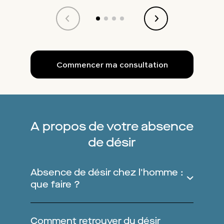
Commencer ma consultation
A propos de votre absence
de désir
Absence de désir chez l'homme :
que faire ?
Si vous souffrez d’une absence de désir
persistante, alors il convient de
Comment retrouver du désir