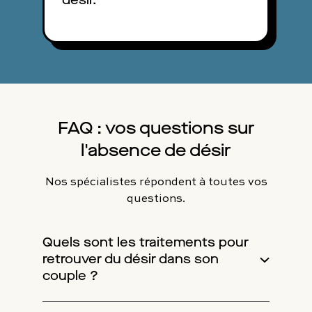
ligne.
sur 7.
FAQ : vos questions sur
l'absence de désir
Nos spécialistes répondent à toutes vos
questions.
Quels sont les traitements pour
retrouver du désir dans son
couple ?
Si vous avez une perte de désir pour