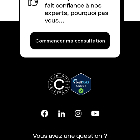
Addiction au sexe
fait confiance à nos
Chlamydia
experts, pourquoi pas
Condylome
vous...
Herpès génital
Syphilis
Balanite
Commencer ma consultation
Douleur au testicule
Chancre
Gonorrhée
Bouton sur le pénis
Gonocoque
Trichomonase
Bouton au testicule
Douleur à la prostate
Douleur à l'urètre
Inflammation de l'urètre
Tache sur le pénis
Infection de l'urètre
Vous avez une question ?
Irritation du prépuce