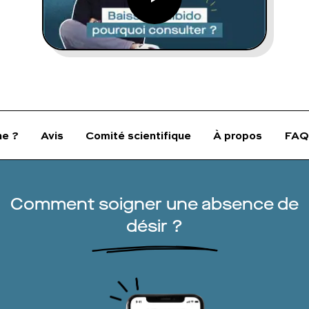
FAQ complète
01 86 65 17 33
contact@charles.co
e ?
Avis
Comité scientifique
À propos
FAQ
Comment soigner une absence de
désir ?