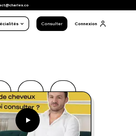
act@charles.co
écialités
Consulter
Connexion
FAQ complète
01 86 65 17 33