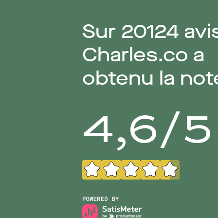
Sur
20124
avi
Charles.co a
obtenu la not
4,6
/
5