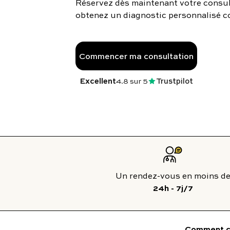
Réservez dès maintenant votre consul
To
obtenez un diagnostic personnalisé c
Programmes digitaux
Commencer ma consultation
Excellent
4.8
sur 5
Trustpilot
24h - 7j/7
Comment ç