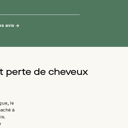
es avis
→
et perte de cheveux
ue, le
taché à
is.
e