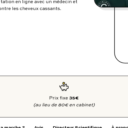
tation en ligne avec un médecin et
utes nos pathologies
sexuelles
ontre les cheveux cassants.
35€
Prix fixe
(au lieu de 80€ en cabinet)
a marche ?
Avis
Directeur Scientifique
À prop