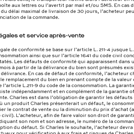
boîte aux lettres ou l’avertit par mail et/ou SMS. En cas d
u délai maximal de livraison de 30 jours, l’acheteur pe
onciation de la commande.
légales et service après-vente
gale de conformité se base sur l’article L. 211-4 jusque L.
nsommation ainsi que sur l’article 1641 du code civil con
atés. Les défauts de conformité qui apparaissent dans u
mois à partir de la délivrance du bien sont présumés exis
délivrance. En cas de défaut de conformité, l’acheteur ch
 le remplacement du bien en prenant compte de la valeur 
 l’article L.211-9 du code de la consommation. La garanti
iste indépendamment et en complément de la garantie off
nte. Charles est dans l’obligation de garantir les défauts
ù un produit Charles présenterait un défaut, le consomm
ier le contrat de vente ou la diminution du prix d’achat (a
ivil). L’acheteur, afin de faire valoir son droit de garanti
ndiquant son nom et son adresse, le numéro de la comman
ption du défaut. Si Charles le souhaite, l’acheteur devra
ectueux pour vérification à aux frais et risques de Charles