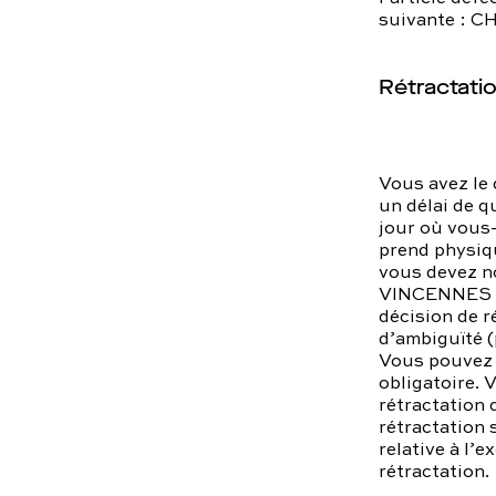
suivante : 
Rétractati
Vous avez le 
un délai de q
jour où vous-
prend physiqu
vous devez 
VINCENNES F
décision de r
d’ambiguïté (
Vous pouvez u
obligatoire. 
rétractation 
rétractation 
relative à l’e
rétractation.