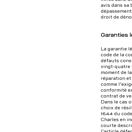
avis dans sa 
dépassement d
droit de dén
Garanties 
La garantie lé
code de la co
défauts const
vingt-quatre 
moment de la 
réparation et
comme l’exige
conformité ex
contrat de ve
Dans le cas o
choix de résil
1644 du code c
Charles en i
courte descri
l’article déf