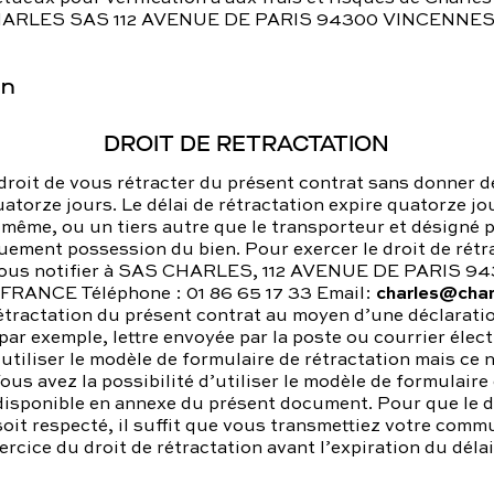
CHARLES SAS 112 AVENUE DE PARIS 94300 VINCENNE
on
DROIT DE RETRACTATION
droit de vous rétracter du présent contrat sans donner d
uatorze jours. Le délai de rétractation expire quatorze jo
même, ou un tiers autre que le transporteur et désigné 
ement possession du bien. Pour exercer le droit de rétr
nous notifier à SAS CHARLES, 112 AVENUE DE PARIS 9
charles@char
RANCE Téléphone : 01 86 65 17 33 Email:
étractation du présent contrat au moyen d’une déclarat
par exemple, lettre envoyée par la poste ou courrier élec
tiliser le modèle de formulaire de rétractation mais ce n
Vous avez la possibilité d’utiliser le modèle de formulaire
disponible en annexe du présent document. Pour que le d
soit respecté, il suffit que vous transmettiez votre comm
xercice du droit de rétractation avant l’expiration du déla