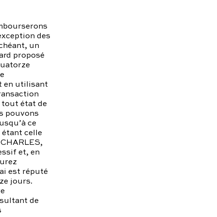
embourserons
’exception des
échéant, un
dard proposé
quatorze
de
en utilisant
ransaction
 tout état de
us pouvons
jusqu’à ce
étant celle
AS CHARLES,
sif et, en
aurez
ai est réputé
ze jours.
re
ésultant de
s