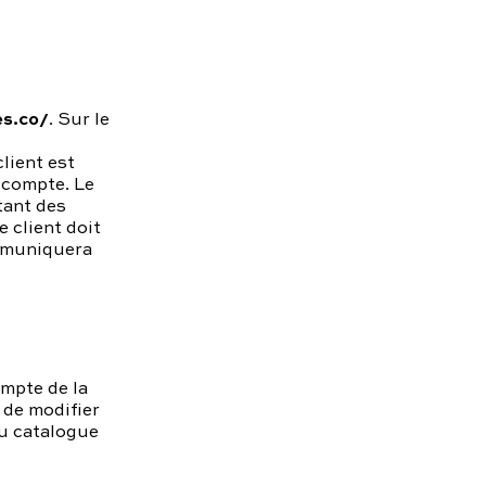
es.co/
. Sur le
lient est
 compte. Le
tant des
e client doit
ommuniquera
ompte de la
 de modifier
au catalogue