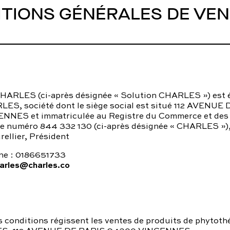
utes nos pathologies
sexuelles
TIONS GÉNÉRALES DE VE
CHARLES (ci-après désignée « Solution CHARLES ») est é
LES, société dont le siège social est situé 112 AVENUE
NES et immatriculée au Registre du Commerce et des 
 le numéro 844 332 130 (ci-après désignée « CHARLES »)
ellier, Président
ne : 0186651733
arles@charles.co
 conditions régissent les ventes de produits de phytothé