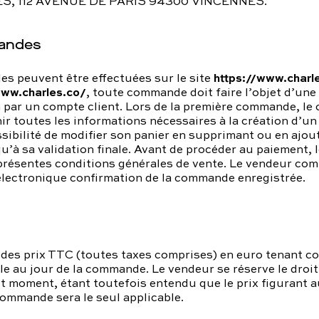
S, 112 AVENUE DE PARIS 94300 VINCENNES.
andes
https://www.charl
s peuvent être effectuées sur le site
www.charles.co/
, toute commande doit faire l’objet d’une
n par un compte client. Lors de la première commande, le c
ir toutes les informations nécessaires à la création d’un
ossibilité de modifier son panier en supprimant ou en ajou
u’à sa validation finale. Avant de procéder au paiement, l
 présentes conditions générales de vente. Le vendeur c
électronique confirmation de la commande enregistrée.
 des prix TTC (toutes taxes comprises) en euro tenant c
e au jour de la commande. Le vendeur se réserve le droit
ut moment, étant toutefois entendu que le prix figurant 
 commande sera le seul applicable.