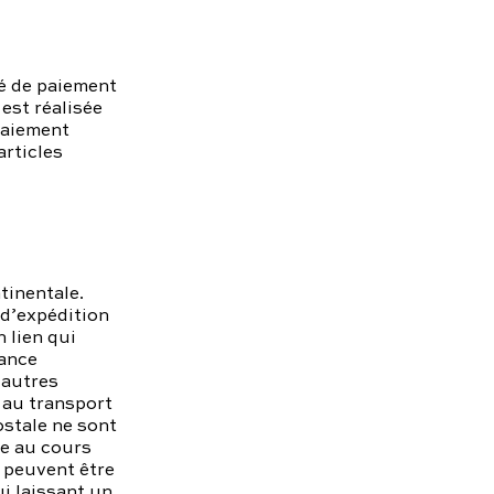
sé de paiement
est réalisée
paiement
articles
tinentale.
 d’expédition
 lien qui
rance
 autres
s au transport
ostale ne sont
ée au cours
 peuvent être
ui laissant un