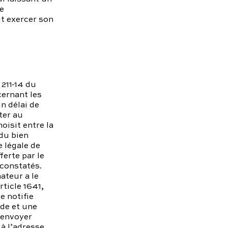
e
ut exercer son
 211-14 du
cernant les
n délai de
ter au
oisit entre la
du bien
e légale de
erte par le
 constatés.
ateur a le
rticle 1641,
e notifie
de et une
 envoyer
 à l’adresse