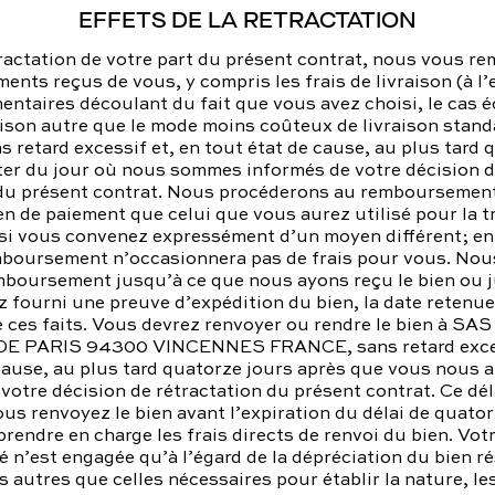
EFFETS DE LA RETRACTATION
ractation de votre part du présent contrat, nous vous r
ments reçus de vous, y compris les frais de livraison (à l
entaires découlant du fait que vous avez choisi, le cas 
ison autre que le mode moins coûteux de livraison stan
s retard excessif et, en tout état de cause, au plus tard 
ter du jour où nous sommes informés de votre décision 
 du présent contrat. Nous procéderons au remboursement 
 de paiement que celui que vous aurez utilisé pour la t
f si vous convenez expressément d’un moyen différent; en
mboursement n’occasionnera pas de frais pour vous. No
emboursement jusqu’à ce que nous ayons reçu le bien ou 
 fourni une preuve d’expédition du bien, la date retenue 
e ces faits. Vous devrez renvoyer ou rendre le bien à S
DE PARIS 94300 VINCENNES FRANCE, sans retard exces
cause, au plus tard quatorze jours après que vous nous 
tre décision de rétractation du présent contrat. Ce dél
ous renvoyez le bien avant l’expiration du délai de quator
rendre en charge les frais directs de renvoi du bien. Vot
é n’est engagée qu’à l’égard de la dépréciation du bien r
 autres que celles nécessaires pour établir la nature, le