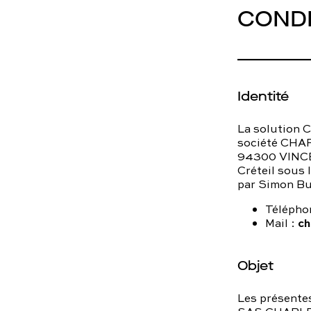
To
CONDI
Programmes digitaux
Identité
La solution 
société CHAR
94300 VINCEN
Créteil sous
par Simon Bur
Télépho
ch
Mail :
Objet
Les présentes