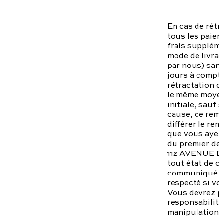
En cas de rét
tous les paie
frais supplém
mode de livra
par nous) san
jours à comp
rétractation
le même moyen
initiale, sau
cause, ce re
différer le r
que vous ayez
du premier d
112 AVENUE 
tout état de 
communiqué vo
respecté si v
Vous devrez p
responsabilit
manipulations