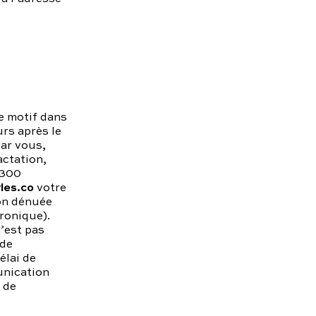
S
e motif dans
urs après le
par vous,
actation,
4300
les.co
votre
ion dénuée
tronique).
’est pas
 de
élai de
unication
i de