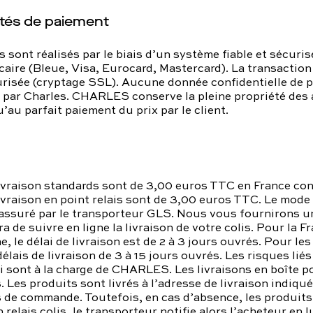
tés de paiement
 sont réalisés par le biais d’un système fiable et sécuri
caire (Bleue, Visa, Eurocard, Mastercard). La transaction 
urisée (cryptage SSL). Aucune donnée confidentielle de 
 par Charles. CHARLES conserve la pleine propriété des 
’au parfait paiement du prix par le client.
livraison standards sont de 3,00 euros TTC en France con
livraison en point relais sont de 3,00 euros TTC. Le mode
assuré par le transporteur GLS. Nous vous fournirons un
a de suivre en ligne la livraison de votre colis. Pour la F
, le délai de livraison est de 2 à 3 jours ouvrés. Pour les
délais de livraison de 3 à 15 jours ouvrés. Les risques lié
oi sont à la charge de CHARLES. Les livraisons en boîte p
. Les produits sont livrés à l’adresse de livraison indiqu
 de commande. Toutefois, en cas d’absence, les produits
 relais colis, le transporteur notifie alors l’acheteur en l