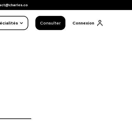
act@charles.co
écialités
Consulter
Connexion
FAQ complète
01 86 65 17 33