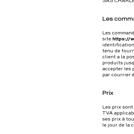
SAS CHARLE
Les comm
Les commande
https://
site
identificatio
tenu de fourn
client a la p
produits jusq
accepter les
par courrier 
Prix
Les prix sont
TVA applicabl
ses prix à to
le jour de la