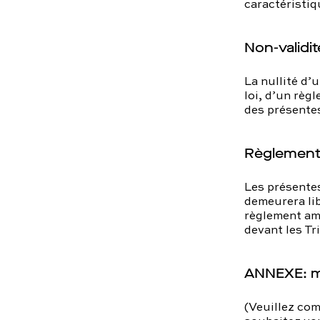
caractéristiq
Non-validit
La nullité d’
loi, d’un règl
des présente
Règlement 
Les présentes
demeurera lib
règlement ami
devant les T
ANNEXE: mo
(Veuillez com