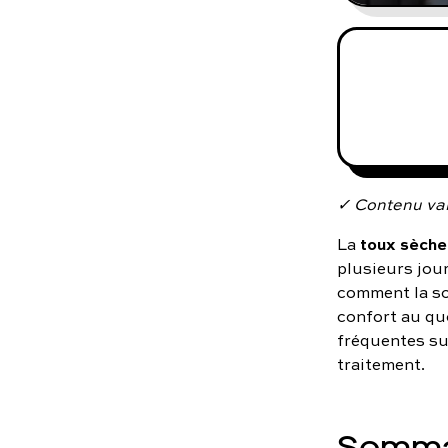
✓ Contenu val
toux sèche
La
plusieurs jou
comment la sou
confort au quo
fréquentes sur
traitement.
Somma