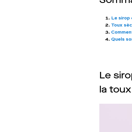
Le sirop 
Toux sèc
Comment 
Quels so
Le siro
la tou