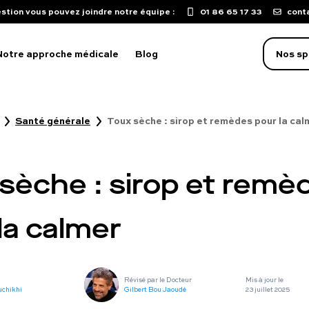
stion vous pouvez joindre notre équipe :
01 86 65 17 33
cont
Notre approche médicale
Blog
Nos sp
Santé générale
Toux sèche : sirop et remèdes pour la cal
oblème d'érection
aculation précoce
sèche : sirop et remè
isse de libido
mpuissance
la calmer
oubles sexuels
ST
Révisé par le Docteur
Mis à jour le
uton sur le pénis
uchikhi
Gilbert Bou Jaoudé
23 juillet 2025