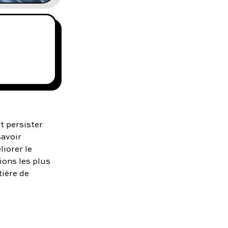
t persister
savoir
liorer le
ions les plus
tière de