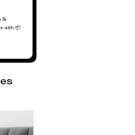
 📝
us 48h 📦
les