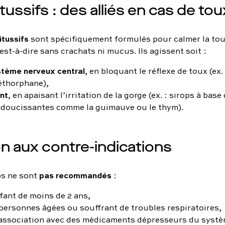
tussifs : des alliés en cas de to
itussifs
sont spécifiquement formulés pour calmer la to
est-à-dire sans crachats ni mucus. Ils agissent soit :
ystème nerveux central
, en bloquant le réflexe de toux (ex.
thorphane),
nt
, en apaisant l’irritation de la gorge (ex. : sirops à base
adoucissantes comme la guimauve ou le thym).
on aux contre-indications
pas recommandés
ps ne sont
:
fant de moins de 2 ans,
 personnes âgées ou souffrant de troubles respiratoires,
'association avec des médicaments dépresseurs du syst