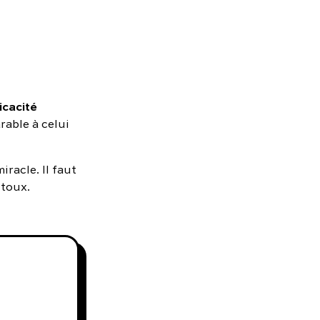
icacité
rable à celui
iracle. Il faut
 toux.