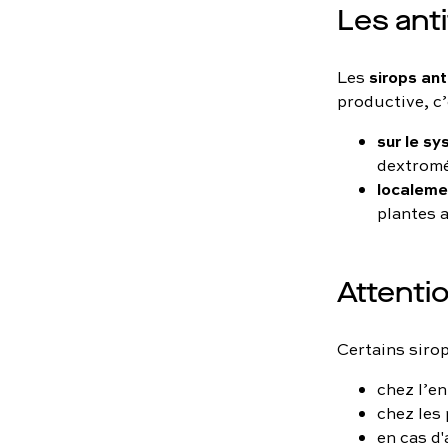
Les anti
sirops ant
Les
productive, c’
sur le s
dextromé
localeme
plantes 
Attenti
Certains siro
chez l’en
chez les
en cas d