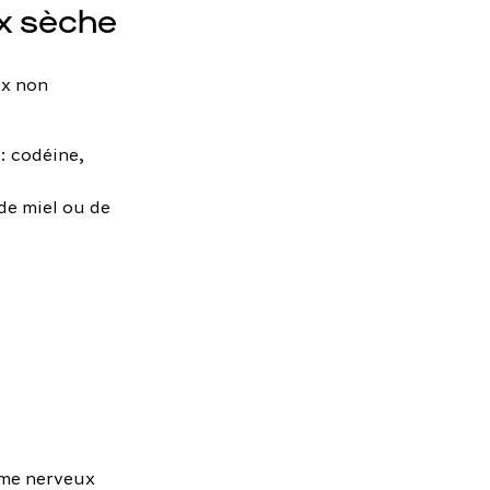
ux sèche
ux non
 : codéine,
 de miel ou de
ème nerveux