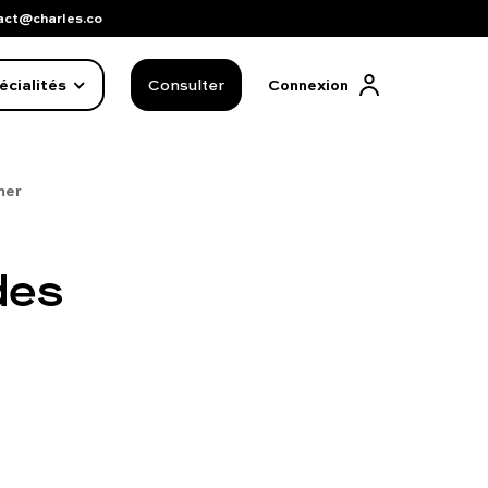
act@charles.co
écialités
Consulter
Connexion
mer
des
FAQ complète
01 86 65 17 33