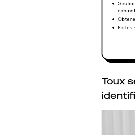
Seulem
cabinet
Obtene
Faites-
Toux s
identif