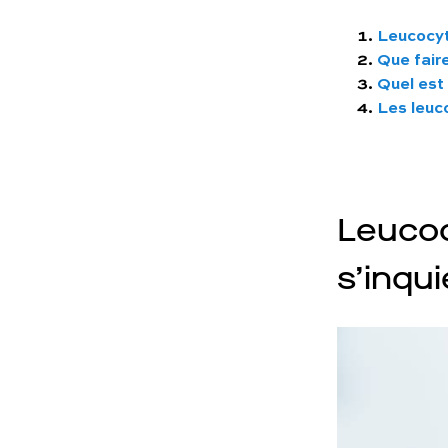
Leucocyte
Que fair
Quel est
Les leuc
Leucoc
s’inqui