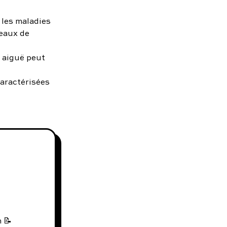
les maladies
veaux de
 aiguë peut
caractérisées
 📝