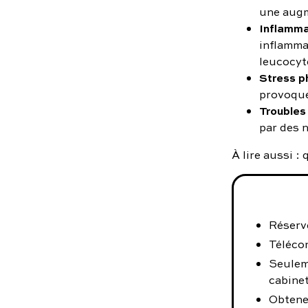
une augm
Inflamma
inflamma
leucocyt
Stress p
provoque
Troubles
par des 
À lire aussi :
Réserve
Téléco
Seulem
cabinet
Obtene