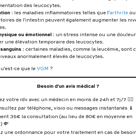
entation des leucocytes.
tion
: les maladies inflammatoires telles que l'
arthrite
ou 
toires de l'intestin peuvent également augmenter les ni
es.
hysique ou émotionnel
: un stress intense ou une douleur
r une élévation temporaire des leucocytes.
 sanguins
: certaines maladies, comme la leucémie, sont 
niveaux anormalement élevés de leucocytes.
 qu'est-ce que le
VGM
?
Besoin d'un avis médical ?
z votre rdv avec un médecin en moins de 24h et 7j/7 👨‍⚕️
nsultez par téléphone, visio ou messages instantanés 📱
ent 35€ la consultation (au lieu de 80€ en moyenne en
) 💸
z une ordonnance pour votre traitement en cas de besoin