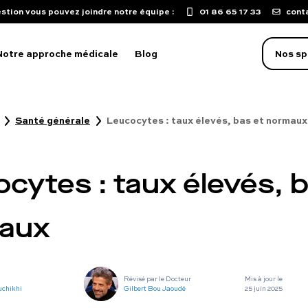
stion vous pouvez joindre notre équipe :
01 86 65 17 33
cont
Notre approche médicale
Blog
Nos sp
Santé générale
Leucocytes : taux élevés, bas et normaux
oblème d'érection
aculation précoce
cytes : taux élevés, b
isse de libido
mpuissance
aux
oubles sexuels
ST
Révisé par le Docteur
Mis à jour le
uton sur le pénis
uchikhi
Gilbert Bou Jaoudé
25 juin 2025