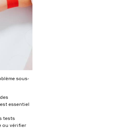
roblème sous-
 des
est essentiel
s tests
 ou vérifier