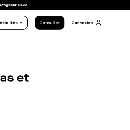
act@charles.co
écialités
Consulter
Connexion
as et
FAQ complète
01 86 65 17 33