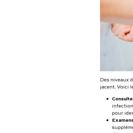
Des niveaux d
jacent. Voici 
Consulte
infectio
pour iden
Examens
suppléme