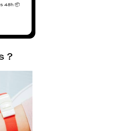
us 48h 📦
s ?