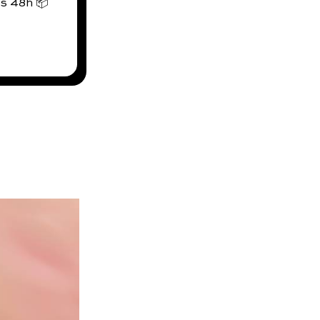
us 48h 📦