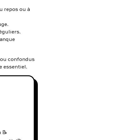
au repos ou à
uge.
éguliers.
manque
s ou confondus
e essentiel.
 📝