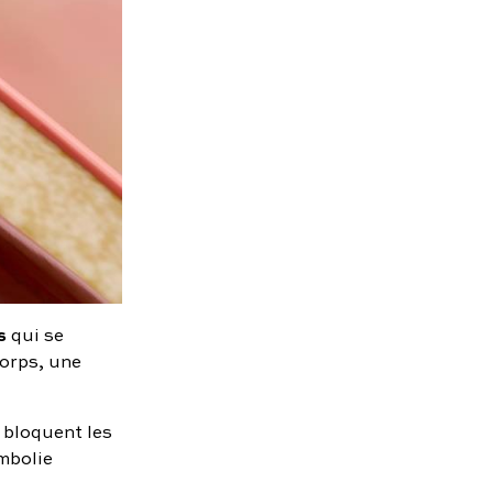
s
qui se
corps, une
 bloquent les
embolie