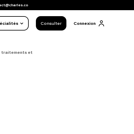
act@charles.co
écialités
Consulter
Connexion
 traitements et
FAQ complète
01 86 65 17 33