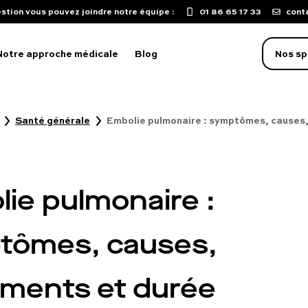
stion vous pouvez joindre notre équipe :
01 86 65 17 33
cont
Notre approche médicale
Blog
Nos sp
Santé générale
Embolie pulmonaire : symptômes, causes,
oblème d'érection
aculation précoce
isse de libido
ie pulmonaire :
mpuissance
oubles sexuels
tômes, causes,
ST
ements et durée
uton sur le pénis