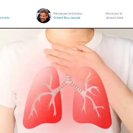
utes nos pathologies
sexuelles
Révisé par le Docteur
Mis à jour le
uchikhi
Gilbert Bou Jaoudé
30 août 2024