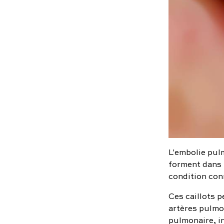
L'embolie pul
forment dans 
condition co
Ces caillots 
artères pulmo
pulmonaire, i