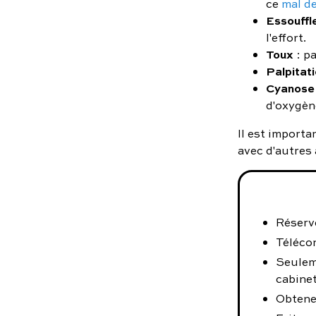
ce
mal d
Essouffl
l'effort.
Toux
: p
Palpitat
Cyanose
d'oxygèn
Il est import
avec d'autres 
Réserve
Téléco
Seulem
cabinet
Obtene