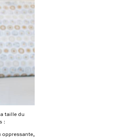
 taille du
s :
u oppressante,