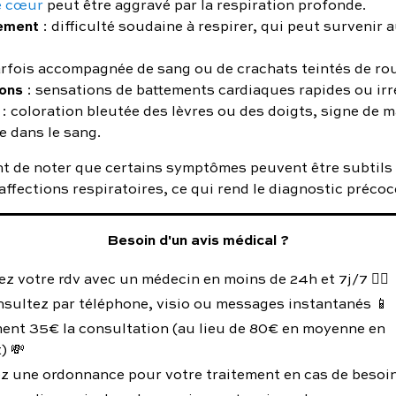
e cœur
peut être aggravé par la respiration profonde.
ement
: difficulté soudaine à respirer, qui peut survenir 
arfois accompagnée de sang ou de crachats teintés de ro
ions
: sensations de battements cardiaques rapides ou irr
: coloration bleutée des lèvres ou des doigts, signe de 
e dans le sang.
ant de noter que certains symptômes peuvent être subtil
affections respiratoires, ce qui rend le diagnostic précoc
Besoin d'un avis médical ?
z votre rdv avec un médecin en moins de 24h et 7j/7 👨‍⚕️
nsultez par téléphone, visio ou messages instantanés 📱
ent 35€ la consultation (au lieu de 80€ en moyenne en
) 💸
z une ordonnance pour votre traitement en cas de besoin