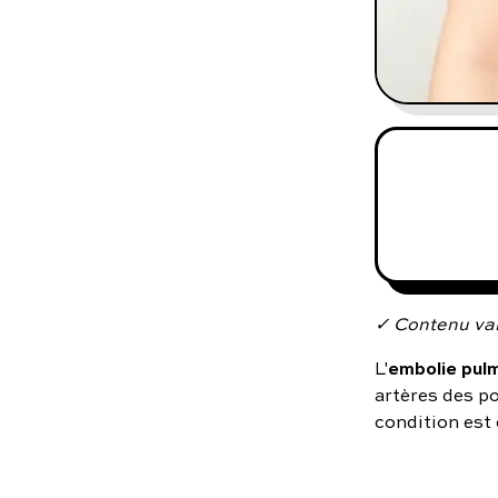
✓ Contenu val
embolie pul
L'
artères des p
condition est 