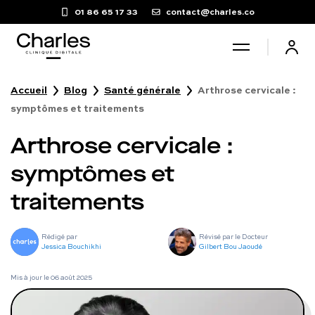
01 86 65 17 33
contact@charles.co
Accueil
Blog
Santé générale
Arthrose cervicale :
Santé sexuelle
symptômes et traitements
Arthrose cervicale :
Poids
symptômes et
Troubles du sommeil
traitements
Fertilité masculine
Rédigé par
Révisé par le Docteur
Jessica Bouchikhi
Gilbert Bou Jaoudé
Chute de cheveux
Mis à jour le
06 août 2025