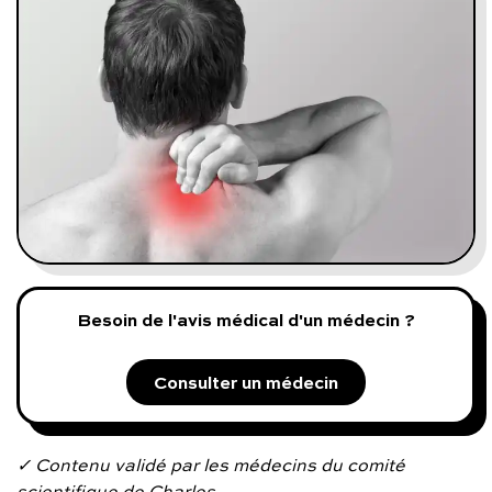
Programmes digitaux
Comment ça marche ?
Notre approche médicale
Blog
Prenez soin de vous :
Besoin de l'avis médical d'un médecin ?
Consultez un médecin
Consulter un médecin
Vous avez des questions :
✓ Contenu validé par les médecins du comité
scientifique de Charles.