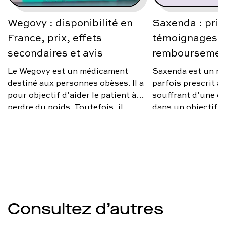
Wegovy : disponibilité en
Saxenda : prix
France, prix, effets
témoignages, a
secondaires et avis
remboursemen
Le Wegovy est un médicament
Saxenda est un m
destiné aux personnes obèses. Il a
parfois prescrit 
pour objectif d’aider le patient à
souffrant d’une ob
perdre du poids. Toutefois, il
dans un objectif d
n’est prescrit que sous certaines
poids. Toutefois, i
conditions. Quel est le prix de
d’un remède miracl
Wegovy en France ? Quels sont
médical rapproché
ses effets secondaires ? Qu’en
changements d’ha
disent les médecins ? On vous
être opérés en par
explique.
optimiser l’efficac
traitement. Quels 
de Saxenda ? Quel 
Consultez d’autres
médecins ? Quel es