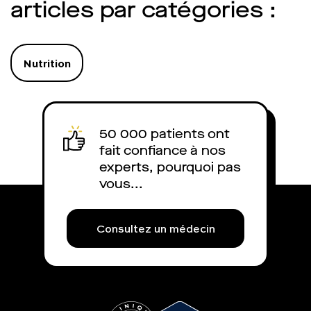
est-il remboursé 
articles par catégories :
explique.
Nutrition
50 000 patients ont
fait confiance à nos
experts, pourquoi pas
vous...
Consultez un médecin