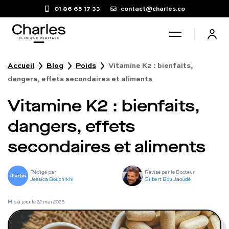
01 86 65 17 33
contact@charles.co
Accueil
Blog
Poids
Vitamine K2 : bienfaits,
Santé sexuelle
dangers, effets secondaires et aliments
Vitamine K2 : bienfaits,
Poids
dangers, effets
Troubles du sommeil
secondaires et aliments
Fertilité masculine
Rédigé par
Révisé par le Docteur
Jessica Bouchikhi
Gilbert Bou Jaoudé
Chute de cheveux
Mis à jour le
22 mai 2025