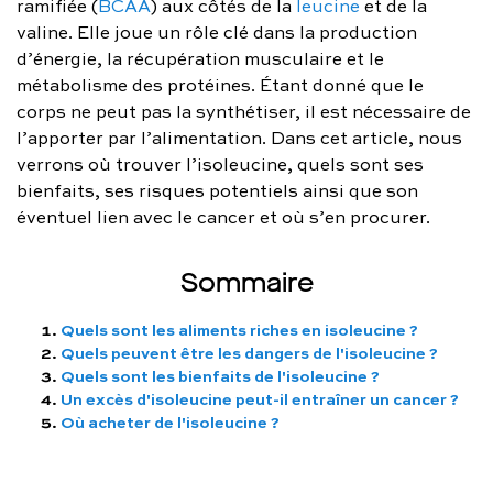
ramifiée (
BCAA
) aux côtés de la
leucine
et de la
FAQ complète
valine. Elle joue un rôle clé dans la production
d’énergie, la récupération musculaire et le
01 86 65 17 33
métabolisme des protéines. Étant donné que le
corps ne peut pas la synthétiser, il est nécessaire de
contact@charles.co
l’apporter par l’alimentation. Dans cet article, nous
verrons où trouver l’isoleucine, quels sont ses
bienfaits, ses risques potentiels ainsi que son
éventuel lien avec le cancer et où s’en procurer.
Sommaire
Quels sont les aliments riches en isoleucine ?
Quels peuvent être les dangers de l'isoleucine ?
Quels sont les bienfaits de l'isoleucine ?
Un excès d'isoleucine peut-il entraîner un cancer ?
Où acheter de l'isoleucine ?