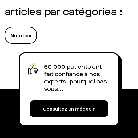
médecins ? Quel es
est-il remboursé 
articles par catégories :
explique.
Nutrition
50 000 patients ont
fait confiance à nos
experts, pourquoi pas
vous...
Consultez un médecin