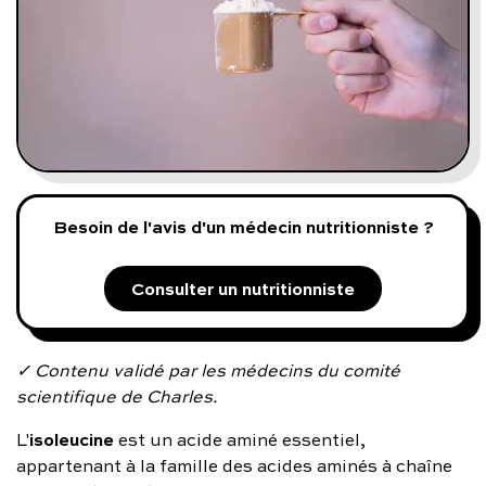
Programmes digitaux
Comment ça marche ?
Notre approche médicale
Blog
Besoin de l'avis d'un médecin nutritionniste ?
Prenez soin de vous :
Consulter un nutritionniste
Consultez un médecin
✓ Contenu validé par les médecins du comité
scientifique de Charles.
isoleucine
L'
est un acide aminé essentiel,
Vous avez des questions :
appartenant à la famille des acides aminés à chaîne