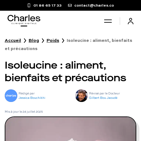
01 86 65 17 33
contact@charles.co
Accueil
Blog
Poids
Isoleucine : aliment, bienfaits
Santé sexuelle
et précautions
Isoleucine : aliment,
Poids
bienfaits et précautions
Troubles du sommeil
Rédigé par
Révisé par le Docteur
Jessica Bouchikhi
Gilbert Bou Jaoudé
Fertilité masculine
Mis à jour le
24 juillet 2025
Chute de cheveux