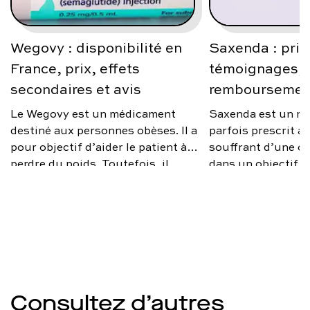
Wegovy : disponibilité en
Saxenda : prix
France, prix, effets
témoignages, a
secondaires et avis
remboursemen
Le Wegovy est un médicament
Saxenda est un m
destiné aux personnes obèses. Il a
parfois prescrit 
pour objectif d’aider le patient à
souffrant d’une ob
perdre du poids. Toutefois, il
dans un objectif d
n’est prescrit que sous certaines
poids. Toutefois, i
conditions. Quel est le prix de
d’un remède miracl
Wegovy en France ? Quels sont
médical rapproché
ses effets secondaires ? Qu’en
changements d’ha
disent les médecins ? On vous
être opérés en par
explique.
optimiser l’efficac
traitement. Quels 
de Saxenda ? Quel 
Consultez d’autres